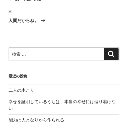
ナ
の
ビ
投
次
次
稿
ゲ
の
人間だからね。
投
ー
稿
シ
ョ
ン
検
検
索
索:
最近の投稿
二人の木こり
幸せを証明しているうちは、本当の幸せには辿り着けな
い
能力は人となりから作られる