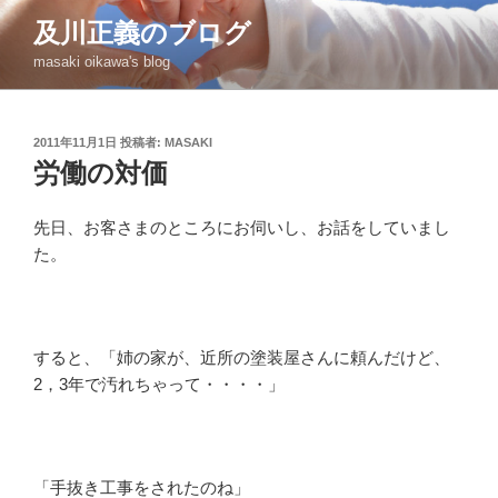
コ
及川正義のブログ
ン
masaki oikawa's blog
テ
ン
ツ
投
2011年11月1日
投稿者:
MASAKI
へ
稿
労働の対価
ス
日:
キ
ッ
先日、お客さまのところにお伺いし、お話をしていまし
プ
た。
すると、「姉の家が、近所の塗装屋さんに頼んだけど、
2，3年で汚れちゃって・・・・」
「手抜き工事をされたのね」