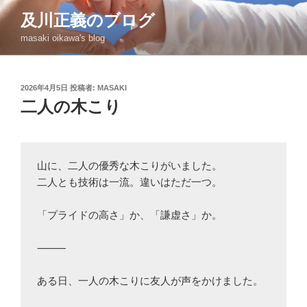
コ
及川正義のブログ
ン
masaki oikawa's blog
テ
ン
ツ
投
2026年4月5日
投稿者:
MASAKI
へ
稿
二人の木こり
ス
日:
キ
ッ
プ
山に、二人の優秀な木こりがいました。

二人とも技術は一流。違いはただ一つ。

「プライドの高さ」か、「謙虚さ」か。

⸻

ある日、一人の木こりに友人が声をかけました。
