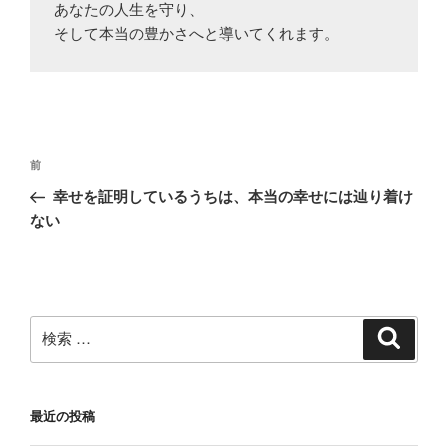
あなたの人生を守り、

そして本当の豊かさへと導いてくれます。
投
過
前
稿
去
幸せを証明しているうちは、本当の幸せには辿り着け
ナ
の
ない
ビ
投
稿
ゲ
ー
シ
検
検
ョ
索
索:
ン
最近の投稿