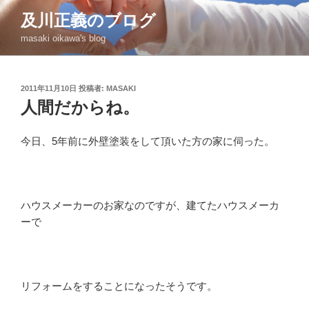
コ
及川正義のブログ
ン
masaki oikawa's blog
テ
ン
ツ
投
2011年11月10日
投稿者:
MASAKI
へ
稿
人間だからね。
ス
日:
キ
ッ
今日、5年前に外壁塗装をして頂いた方の家に伺った。
プ
ハウスメーカーのお家なのですが、建てたハウスメーカ
ーで
リフォームをすることになったそうです。