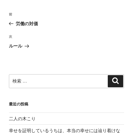
投
過
前
稿
去
労働の対価
ナ
の
ビ
投
次
次
稿
ゲ
の
ルール
投
ー
稿
シ
ョ
ン
検
検
索
索:
最近の投稿
二人の木こり
幸せを証明しているうちは、本当の幸せには辿り着けな